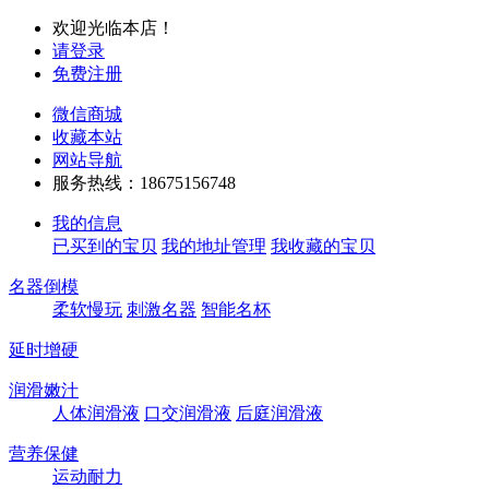
欢迎光临本店！
请登录
免费注册
微信商城
收藏本站
网站导航
服务热线：18675156748
我的信息
已买到的宝贝
我的地址管理
我收藏的宝贝
名器倒模
柔软慢玩
刺激名器
智能名杯
延时增硬
润滑嫩汁
人体润滑液
口交润滑液
后庭润滑液
营养保健
运动耐力