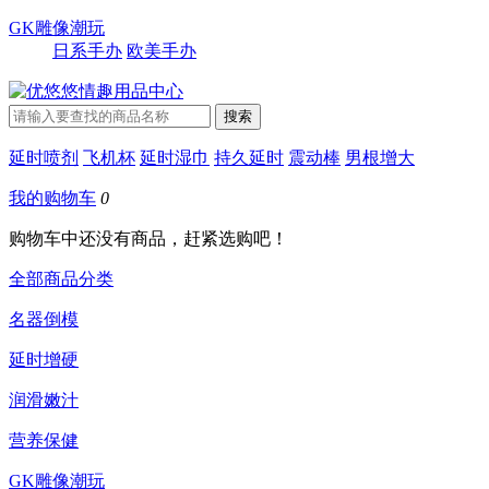
GK雕像潮玩
日系手办
欧美手办
延时喷剂
飞机杯
延时湿巾
持久延时
震动棒
男根增大
我的购物车
0
购物车中还没有商品，赶紧选购吧！
全部商品分类
名器倒模
延时增硬
润滑嫩汁
营养保健
GK雕像潮玩