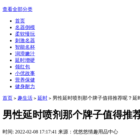
查看全部分类
首页
名器倒模
柔软慢玩
刺激名器
智能名杯
润滑嫩汁
延时增硬
领红包
小优故事
营养保健
健身耐力
首页
趣生活
延时
男性延时喷剂那个牌子值得推荐呢？延
>
>
>
男性延时喷剂那个牌子值得推
时间: 2022-02-08 17:17:41
来源：优悠悠情趣用品中心