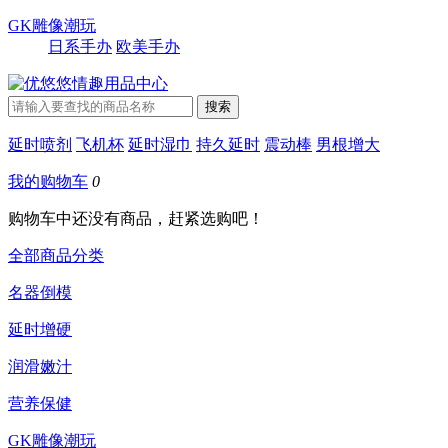
GK雕像潮玩
日系手办
欧美手办
延时喷剂
飞机杯
延时湿巾
持久延时
震动棒
男根增大
我的购物车
0
购物车中还没有商品，赶紧选购吧！
全部商品分类
名器倒模
延时增硬
润滑嫩汁
营养保健
GK雕像潮玩