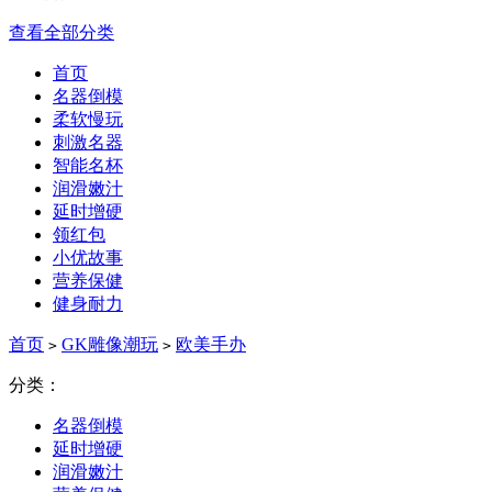
查看全部分类
首页
名器倒模
柔软慢玩
刺激名器
智能名杯
润滑嫩汁
延时增硬
领红包
小优故事
营养保健
健身耐力
首页
GK雕像潮玩
欧美手办
>
>
分类：
名器倒模
延时增硬
润滑嫩汁