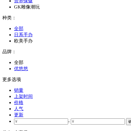
营养保健
GK雕像潮玩
种类：
全部
日系手办
欧美手办
品牌：
全部
优悠悠
更多选项
销量
上架时间
价格
人气
更新
-