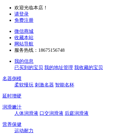
欢迎光临本店！
请登录
免费注册
微信商城
收藏本站
网站导航
服务热线：18675156748
我的信息
已买到的宝贝
我的地址管理
我收藏的宝贝
名器倒模
柔软慢玩
刺激名器
智能名杯
延时增硬
润滑嫩汁
人体润滑液
口交润滑液
后庭润滑液
营养保健
运动耐力