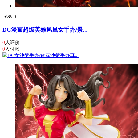
￥89.0
DC漫画超级英雄凤凰女手办/景...
0
人评价
0
人付款