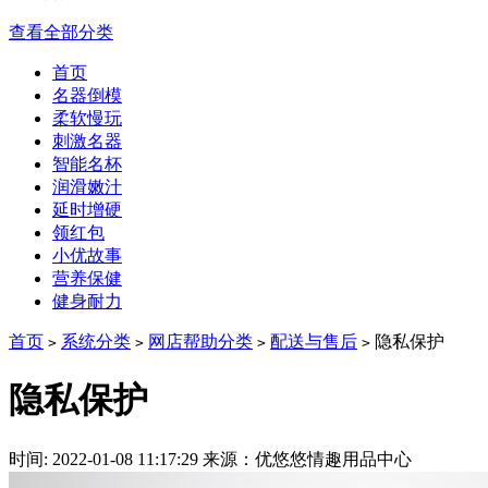
查看全部分类
首页
名器倒模
柔软慢玩
刺激名器
智能名杯
润滑嫩汁
延时增硬
领红包
小优故事
营养保健
健身耐力
首页
系统分类
网店帮助分类
配送与售后
隐私保护
>
>
>
>
隐私保护
时间: 2022-01-08 11:17:29
来源：优悠悠情趣用品中心