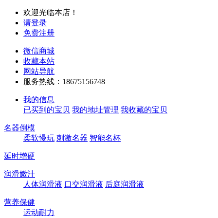
欢迎光临本店！
请登录
免费注册
微信商城
收藏本站
网站导航
服务热线：18675156748
我的信息
已买到的宝贝
我的地址管理
我收藏的宝贝
名器倒模
柔软慢玩
刺激名器
智能名杯
延时增硬
润滑嫩汁
人体润滑液
口交润滑液
后庭润滑液
营养保健
运动耐力