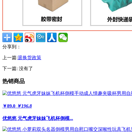
分享到：
上一篇:
退换货政策
下一篇: 没有了
热销商品
￥89.0
￥196.8
优悠悠 元气虎牙妹妹飞机杯倒模...