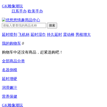
GK雕像潮玩
日系手办
欧美手办
延时喷剂
飞机杯
延时湿巾
持久延时
震动棒
男根增大
我的购物车
0
购物车中还没有商品，赶紧选购吧！
全部商品分类
名器倒模
延时增硬
润滑嫩汁
营养保健
GK雕像潮玩