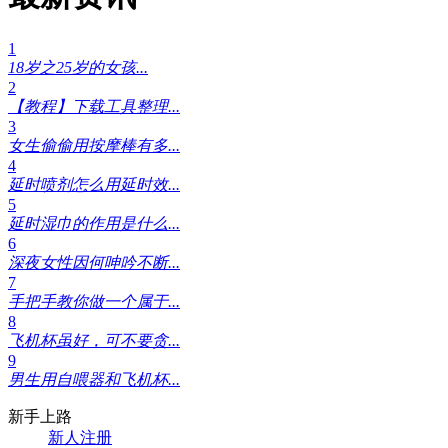
1
18岁之25岁的女孩...
2
【教程】下载工具整理...
3
女生偷偷用按摩棒有多...
4
延时喷剂怎么用延时效...
5
延时湿巾的作用是什么...
6
深夜女性因何呻吟不断...
7
手把手教你做一个属于...
8
飞机杯虽好，可不要贪...
9
男生用自喂器和飞机杯...
新手上路
新人注册