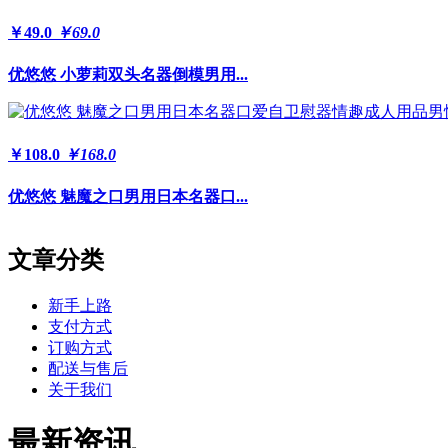
￥49.0
￥69.0
优悠悠 小萝莉双头名器倒模男用...
￥108.0
￥168.0
优悠悠 魅魔之口男用日本名器口...
文章分类
新手上路
支付方式
订购方式
配送与售后
关于我们
最新资讯