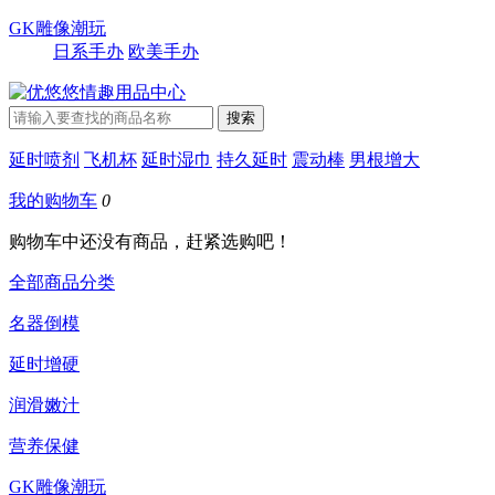
GK雕像潮玩
日系手办
欧美手办
延时喷剂
飞机杯
延时湿巾
持久延时
震动棒
男根增大
我的购物车
0
购物车中还没有商品，赶紧选购吧！
全部商品分类
名器倒模
延时增硬
润滑嫩汁
营养保健
GK雕像潮玩