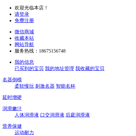
欢迎光临本店！
请登录
免费注册
微信商城
收藏本站
网站导航
服务热线：18675156748
我的信息
已买到的宝贝
我的地址管理
我收藏的宝贝
名器倒模
柔软慢玩
刺激名器
智能名杯
延时增硬
润滑嫩汁
人体润滑液
口交润滑液
后庭润滑液
营养保健
运动耐力