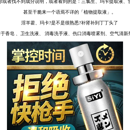
或者找不到成分说明，或者看到的是：三氯生、玛卡提取液、甘
甚至干脆来一个语焉不详的「植物提取液」。
淫羊藿、玛卡
?是不是很熟悉?补肾补到丁丁头了
用于香皂 、卫生洗液、 消毒洗手液、伤口消毒喷雾剂、空气清新