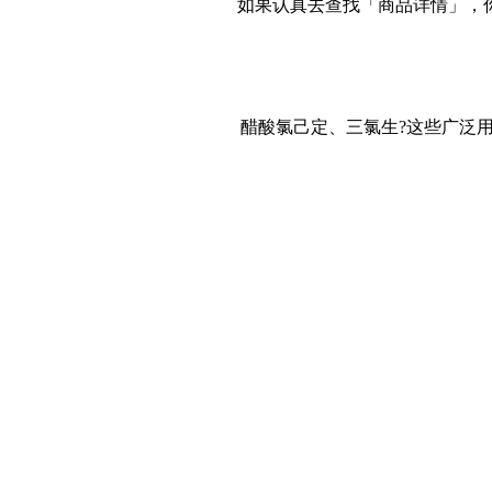
如果认真去查找「商品详情」，你
醋酸氯己定、三氯生
?这些广泛