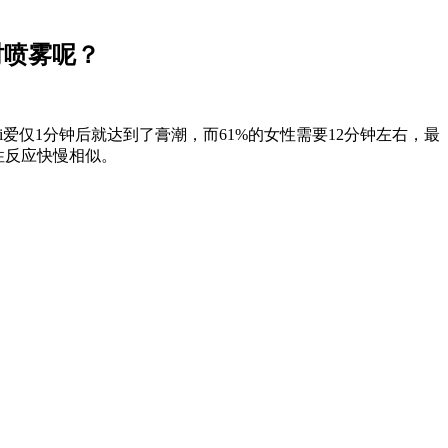
时喷雾呢？
iai爱仅1分钟后就达到了膏潮，而61%的女性
需要
12分钟左右，最
性反应快慢相似。