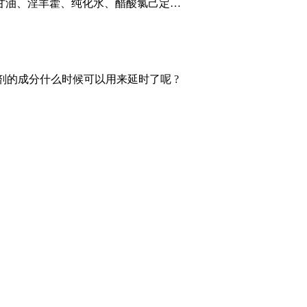
油、淫羊藿、纯化水、醋酸氯己定
…
剂的成分什么时候可以用来延时了呢 ?