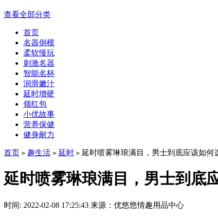
查看全部分类
首页
名器倒模
柔软慢玩
刺激名器
智能名杯
润滑嫩汁
延时增硬
领红包
小优故事
营养保健
健身耐力
首页
趣生活
延时
延时喷雾琳琅满目，男士到底应该如何
>
>
>
延时喷雾琳琅满目，男士到底
时间: 2022-02-08 17:25:43
来源：优悠悠情趣用品中心