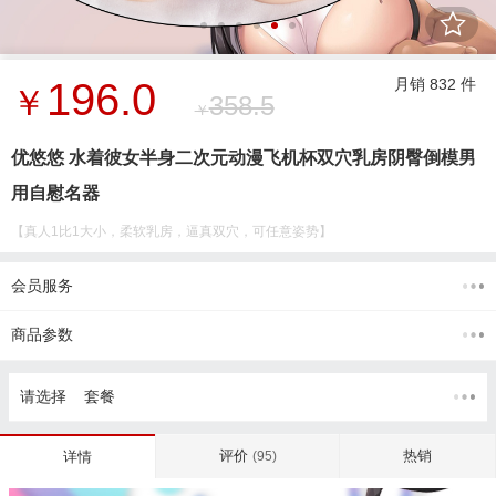
196.0
月销 832 件
￥
358.5
￥
优悠悠 水着彼女半身二次元动漫飞机杯双穴乳房阴臀倒模男
用自慰名器
【真人1比1大小，柔软乳房，逼真双穴，可任意姿势】
会员服务
商品参数
请选择 套餐
评价
热销
详情
(95)